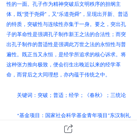
性的一面。孔子作为精神突破后文明秩序的担纲主
体，既“贤于尧舜”，又“乐道尧舜”，呈现出开新、普适
的特质，突破性与连续性亦集于一身。要之，突出孔
子的革命性是强调孔子制作新王之法的合法性；而突
出孔子制作的普适性是强调此万世之法的永恒性与普
遍性。既正当又永恒，是经学所追求的核心诉求。将
这种张力推向极致，便会衍生出晚近以来的经学革
命，而背后之大同理想，亦内蕴于传统之中。
关键词：突破；普适；经学；《春秋》；三统论
*基
金项目：国家社会科学基金青年项目“东汉制礼
困局下的今古文经学思想互动研究”（21CZX029）、国
家社会科学基金重大项目“中国经典诠释学基本文献整