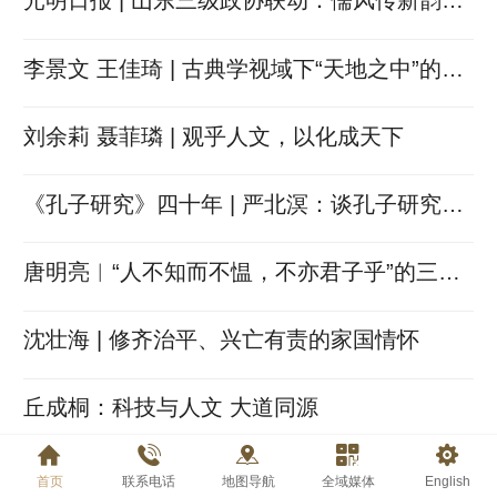
光明日报 | 山东三级政协联动：儒风传新韵
“两创”显真情
李景文 王佳琦 | 古典学视域下“天地之中”的文
明表达
刘余莉 聂菲璘 | 观乎人文，以化成天下
《孔子研究》四十年 | 严北溟：谈孔子研究的
宏观和微观
唐明亮︱“人不知而不愠，不亦君子乎”的三种
解读
沈壮海 | 修齐治平、兴亡有责的家国情怀
丘成桐：科技与人文 大道同源
首页
联系电话
地图导航
全域媒体
English
1
/ 524