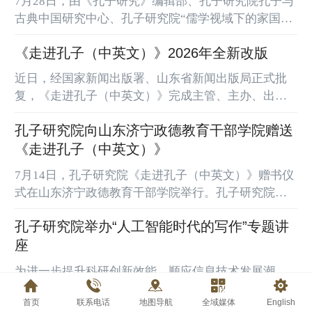
主席提出的全球文明倡议、深化文明交流互鉴的重要
古典中国研究中心、孔子研究院“儒学视域下的家国命
实践。孔子研究院作为主要实施单位之一，在省委宣
运共同体研究”重大项目组联合主办的“儒学视域下的
传部指导支持下，...
《走进孔子（中英文）》2026年全新改版
家国命运共同体”工作坊在山东济南举办。尼山世界儒
学中心（中国孔子基金会秘书处）党委委员、副秘书
近日，经国家新闻出版署、山东省新闻出版局正式批
长、《孔子研究》副主编姜永伟，山东大学儒学高等
复，《走进孔子（中英文）》完成主管、主办、出版
研究院教授、《孔子研究》主编杨朝明，全国高等学
单位调整，由尼山世界儒学中心（中国孔子基金会秘
校文科学报研究会原理事长、北京师范大学历史学院
孔子研究院向山东济宁政德教育干部学院赠送
书处）主管，孔子研究院独立主办、期刊编辑部组织
教授蒋重跃，芝加...
出版。内容全新改版，聚焦儒家文化、加强学术通俗
《走进孔子（中英文）》
化表达，持续推出贴近生活、大众喜闻乐见的优质内
7月14日，孔子研究院《走进孔子（中英文）》赠书仪
容，助力中华优秀传统文化创造性转化、创新性发展
式在山东济宁政德教育干部学院举行。孔子研究院党
和中华文化国际传播。
委副书记、院长、《走进孔子（中英文）》主编孔德
孔子研究院举办“人工智能时代的写作”专题讲
立，山东济宁政德教育干部学院党委书记陈冲、院长
白占德出席活动，双方相关部门负责人参加。孔德立
座
代表孔子研究院向山东济宁政德教育干部学院赠送
为进一步提升科研创新效能，顺应信息技术发展潮
《走进孔子（中英文）》期刊。孔德立在致辞中指
流，7月9日，孔子研究院举办“人工智能时代的写作”
出，孔子研究院深入贯彻落实习近平文化思想和习近
首页
联系电话
地图导航
全域媒体
English
专题讲座。光明网副总经理宋乐永应邀作报告。孔子