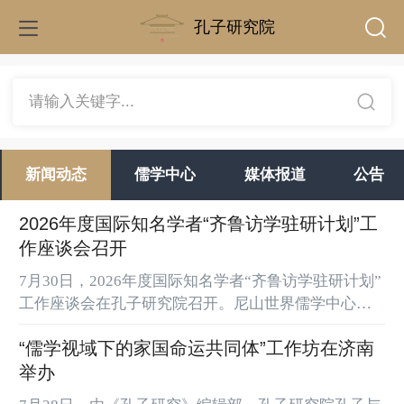
孔子研究院
请输入关键字...
新闻动态
儒学中心
媒体报道
公告
2026年度国际知名学者“齐鲁访学驻研计划”工
作座谈会召开
7月30日，2026年度国际知名学者“齐鲁访学驻研计划”
工作座谈会在孔子研究院召开。尼山世界儒学中心
（中国孔子基金会秘书处）党委委员、副主任，孔子
“儒学视域下的家国命运共同体”工作坊在济南
研究院党委书记朱瑞显出席座谈会。孔子研究院党委
副书记、院长孔德立主持座谈会。朱瑞显指出，实施
举办
国际知名学者“齐鲁访学驻研计划”是贯彻落实习近平
7月28日，由《孔子研究》编辑部、孔子研究院孔子与