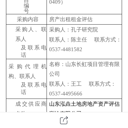
目
0409）
编
号
采购内容
房产出租租金评估
采购人、联
采购人：孔子研究院
系人
联系人：陈主任
联系方式：
及联系电
0537-4481582
话
名称：山东长虹项目管理有限
采购代理机
公司
构
、
联系人
联系人：王工
联系
方式
：
及联系电
话
0537-
4495666
成交供应商
山东泓垚土地房地产资产评估
名称
测绘有限公司
小写：
42800元 大写：肆万