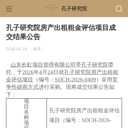
孔子研究院
孔子研究院房产出租租金评估项目成
交结果公告
2026-04-24
来源：
山东长虹项目管理有限公司
受
孔子研究院
委
托，于
202
6
年
4
月
24
日就
孔子研究院房产出租租
金评估项目
（编号：
SDCH-2026-0409
）
采用
竞
争性磋商方式
进行采购。现将成交结果公告如
下：
项
目
孔子研究院房产出租租金评估
名
称
项目（编号：
SDCH-2026-
项